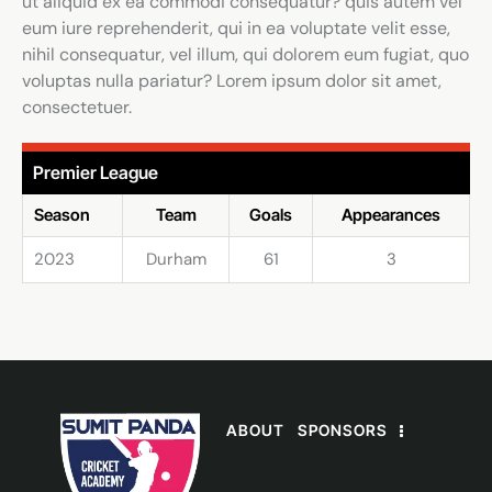
ut aliquid ex ea commodi consequatur? quis autem vel
eum iure reprehenderit, qui in ea voluptate velit esse,
nihil consequatur, vel illum, qui dolorem eum fugiat, quo
voluptas nulla pariatur? Lorem ipsum dolor sit amet,
consectetuer.
Premier League
Season
Team
Goals
Appearances
2023
Durham
61
3
ABOUT
SPONSORS