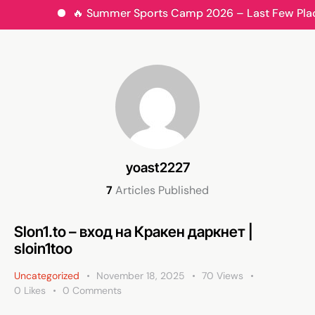
🔥 Summer Sports Camp 2026 – Last Few Places Re
yoast2227
7
Articles Published
Slon1.to – вход на Кракен даркнет |
sloin1too
Uncategorized
November 18, 2025
70
Views
0
Likes
0
Comments