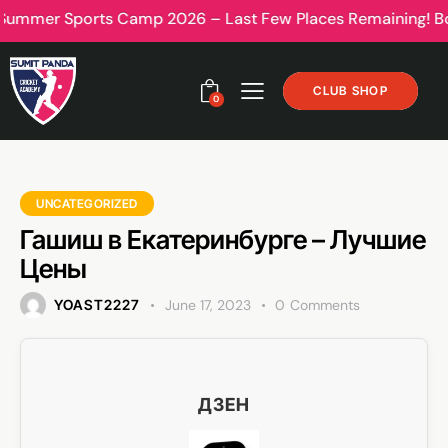
er Sports Camp 2026 – Last Few Places Remaining! Book now
CLUB SHOP
0
UNCATEGORIZED
Гашиш в Екатеринбурге – Лучшие
Цены
YOAST2227
June 17, 2023
0
Comments
ДЗЕН