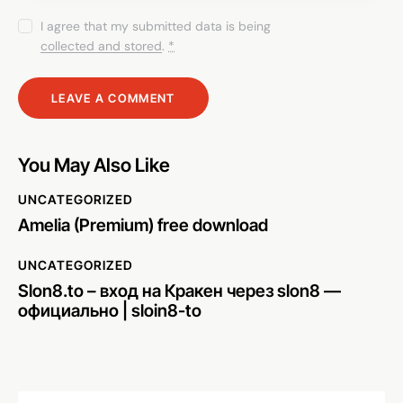
I agree that my submitted data is being
collected and stored
.
*
You May Also Like
UNCATEGORIZED
Amelia (Premium) free download
UNCATEGORIZED
Slon8.to – вход на Кракен через slon8 —
официально | sloin8-to